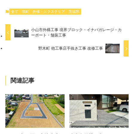
全て
境町
外構・エクステリア
茨城県
小山市外構工事 境界ブロック・イナバガレージ・カ
ーポート・舗装工事
野木町 他工事店手抜き工事 改修工事
関連記事