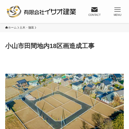
CONTACT
MENU
ホーム
土木・舗装
小山市田間地内18区画造成工事